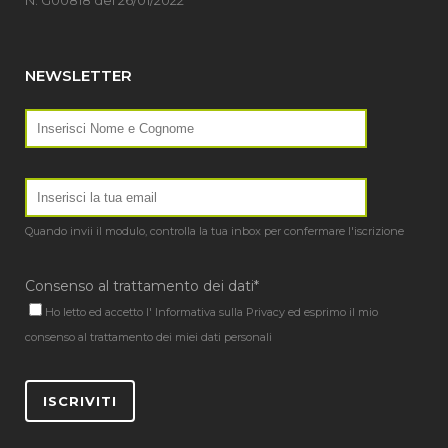
N. G00818 del 26/01/2022
NEWSLETTER
Quando invii il modulo, controlla la tua inbox per confermare l'iscrizione
Consenso al trattamento dei dati*
Ho letto ed accetto l'
Informativa sulla Privacy
ed esprimo il mio
consenso al trattamento dei miei dati personali
ISCRIVITI