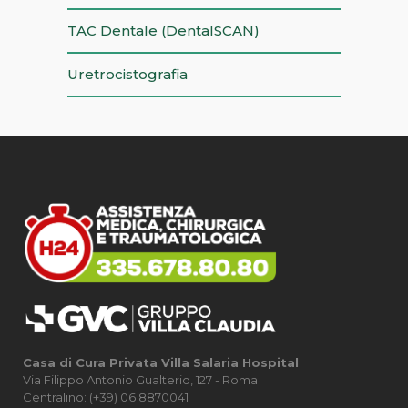
TAC Dentale (DentalSCAN)
Uretrocistografia
Casa di Cura Privata Villa Salaria Hospital
Via Filippo Antonio Gualterio, 127 - Roma
Centralino: (+39) 06 8870041