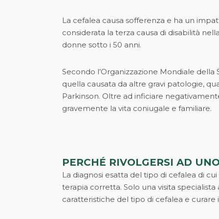
La cefalea causa sofferenza e ha un impatt
considerata la terza causa di disabilità ne
donne sotto i 50 anni.
Secondo l’Organizzazione Mondiale della Sa
quella causata da altre gravi patologie, quali
Parkinson. Oltre ad inficiare negativamente 
gravemente la vita coniugale e familiare.
PERCH
É
RIVOLGERSI
AD UNO
La diagnosi esatta del tipo di cefalea di cu
terapia corretta. Solo una visita specialista
caratteristiche del tipo di cefalea e curar