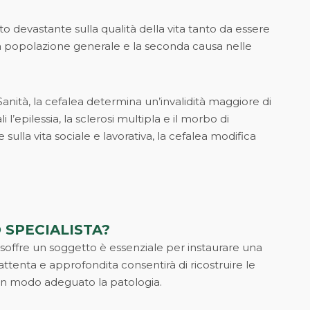
PATOLOGIE DEL PIEDE
DELL’IPERTROFIA
PROSTATICA BENIGNA
o devastante sulla qualità della vita tanto da essere
CENTRO DELLA TIROIDE
lla popolazione generale e la seconda causa nelle
nità, la cefalea determina un’invalidità maggiore di
 l’epilessia, la sclerosi multipla e il morbo di
sulla vita sociale e lavorativa, la cefalea modifica
 SPECIALISTA?
i soffre un soggetto è essenziale per instaurare una
 attenta e approfondita consentirà di ricostruire le
e in modo adeguato la patologia.