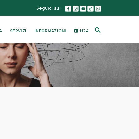
Seguici su:
A
SERVIZI
INFORMAZIONI
H24
NTRO PER LA
AGNOSI E CURA DELLE
FALEE
ENTRO
AUMATOLOGIA
ORTIVA
NTRO DI PMA
INICA DEL
CROBIOTA
MMA PIÙ
AUMA HOSPITAL