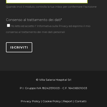
Quando invii il modulo, controlla la tua inbox per confermare l'iscrizione
Consenso al trattamento dei dati*
Ho letto ed accetto l'
Informativa sulla Privacy
ed esprimo il mio
consenso al trattamento dei miei dati personali
ISCRIVITI
© Villa Salaria Hospital Srl
P.I. Gruppo IVA 18242131003 - C.F. 16406501003
Privacy Policy
|
Cookie Policy
|
Report
|
Contatti