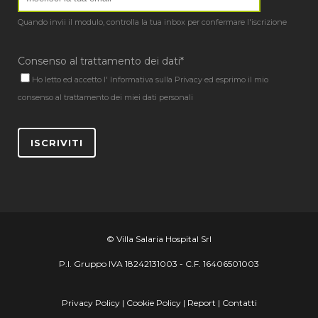
Quando invii il modulo, controlla la tua inbox per confermare l'iscrizione
Consenso al trattamento dei dati*
Ho letto ed accetto l'
Informativa sulla Privacy
ed esprimo il mio
consenso al trattamento dei miei dati personali
ISCRIVITI
© Villa Salaria Hospital Srl
P.I. Gruppo IVA 18242131003 - C.F. 16406501003
Privacy Policy
|
Cookie Policy
|
Report
|
Contatti