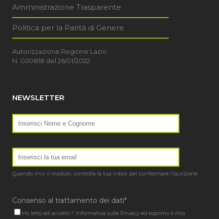
Amministrazione Trasparente
Politica per la Parità di Genere
Autorizzazione Regione Lazio
N. G00818 del 26/01/2022
NEWSLETTER
Quando invii il modulo, controlla la tua inbox per confermare l'iscrizione
Consenso al trattamento dei dati*
Ho letto ed accetto l'
Informativa sulla Privacy
ed esprimo il mio