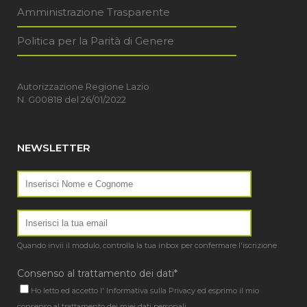
Amministrazione Trasparente
Politica per la Parità di Genere
Autorizzazione Regione Lazio
N. G00818 del 26/01/2022
NEWSLETTER
Quando invii il modulo, controlla la tua inbox per confermare l'iscrizione
Consenso al trattamento dei dati*
Ho letto ed accetto l'
Informativa sulla Privacy
ed esprimo il mio
consenso al trattamento dei miei dati personali