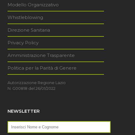
Modello Organizzativo
Whistleblowing
Direzione Sanitaria
Privacy Policy
Amministrazione Trasparente
Politica per la Parità di Genere
Autorizzazione Regione Lazio
N. G00818 del 26/01/2022
NEWSLETTER