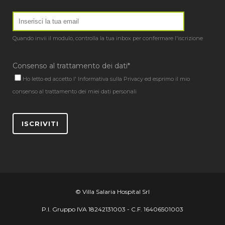
Quando invii il modulo, controlla la tua inbox per confermare l'iscrizione
Consenso al trattamento dei dati*
Ho letto ed accetto l'
Informativa sulla Privacy
ed esprimo il mio
consenso al trattamento dei miei dati personali
ISCRIVITI
© Villa Salaria Hospital Srl
P.I. Gruppo IVA 18242131003 - C.F. 16406501003