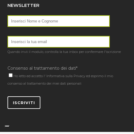
NEWSLETTER
Quando invii il modulo, controlla la tua inbox per confermare l'iscrizione
Consenso al trattamento dei dati*
Ho letto ed accetto l'
Informativa sulla Privacy
ed esprimo il mio
consenso al trattamento dei miei dati personali
ISCRIVITI