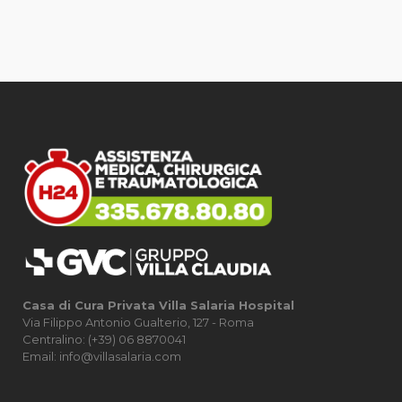
Casa di Cura Privata Villa Salaria Hospital
Via Filippo Antonio Gualterio, 127 - Roma
Centralino: (+39) 06 8870041
Email: info@villasalaria.com