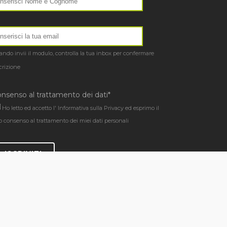
ndo invii il modulo, controlla la tua inbox per confermare
scrizione
nsenso al trattamento dei dati*
Ho letto ed accetto l'
Informativa sulla Privacy
ed esprimo il
o consenso al trattamento dei miei dati personali
ISCRIVITI
Privacy Policy
|
Cookie Policy
|
Report
|
Contatti