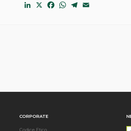
LinkedIn
X
Facebook
WhatsApp
Telegram
Email
CORPORATE
N
Codice Etico