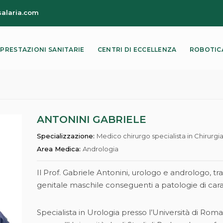
salaria.com
PRESTAZIONI SANITARIE
CENTRI DI ECCELLENZA
ROBOTIC
CARDIOCLINIC –
CENTRO DI ORTOPEDIA
CE
CENTRO DI
PEDIATRICA
DI
CARDIOLOGIA
CE
AVANZATA
CENTRO DI
ANTONINI GABRIELE
PROCTOLOGIA
C
CENTRO CHIRURGIA
TR
Specializzazione:
Medico chirurgo specialista in Chirurgi
DELLA PARETE
SP
CENTRO IMPOTENZA
ADDOMINALE
Area Medica:
Andrologia
MASCHILE
CE
CENTRO DELL’ANEMIA
CENTRO
Il Prof. Gabriele Antonini, urologo e andrologo, tr
ODONTOIATRICO PER
CL
CENTRO
PAZIENTI NON
MI
genitale maschile conseguenti a patologie di car
DELL’IPERTENSIONE
COLLABORANTI
ARTERIOSA
MA
CENTRO PER IL
Specialista in Urologia presso l’Università di Rom
CENTRO DELLE
TRATTAMENTO
TR