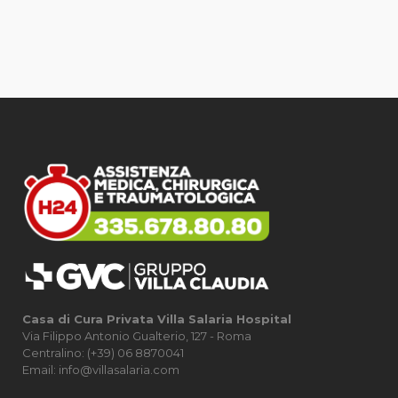
Casa di Cura Privata Villa Salaria Hospital
Via Filippo Antonio Gualterio, 127 - Roma
Centralino: (+39) 06 8870041
Email: info@villasalaria.com