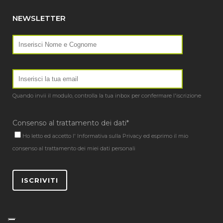
NEWSLETTER
Quando invii il modulo, controlla la tua inbox per confermare l'iscrizione
Consenso al trattamento dei dati*
Ho letto ed accetto l'
Informativa sulla Privacy
ed esprimo il mio
consenso al trattamento dei miei dati personali
ISCRIVITI